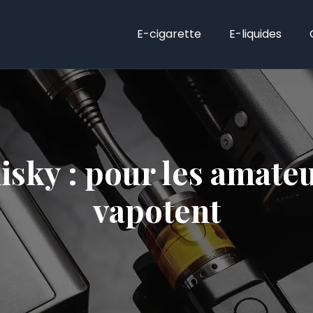
E-cigarette
E-liquides
isky : pour les amateu
vapotent