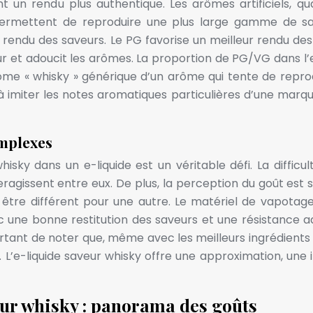
t un rendu plus authentique. Les arômes artificiels, qu
 permettent de reproduire une plus large gamme de sa
rendu des saveurs. Le PG favorise un meilleur rendu des 
eur et adoucit les arômes. La proportion de PG/VG dans l
arôme « whisky » générique d’un arôme qui tente de repro
à imiter les notes aromatiques particulières d’une marqu
omplexes
isky dans un e-liquide est un véritable défi. La diffic
eragissent entre eux. De plus, la perception du goût est s
e différent pour une autre. Le matériel de vapotage ut
une bonne restitution des saveurs et une résistance adap
tant de noter que, même avec les meilleurs ingrédients e
e. L’e-liquide saveur whisky offre une approximation, un
veur whisky : panorama des goûts