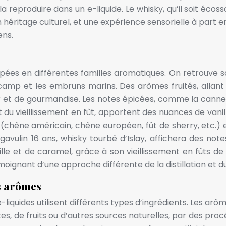
 reproduire dans un e-liquide. Le whisky, qu’il soit écossa
 un héritage culturel, et une expérience sensorielle à par
ens.
upées en différentes familles aromatiques. On retrouve 
de camp et les embruns marins. Des arômes fruités, allan
t de gourmandise. Les notes épicées, comme la cannelle, 
 du vieillissement en fût, apportent des nuances de vanill
fût (chêne américain, chêne européen, fût de sherry, etc.)
agavulin 16 ans, whisky tourbé d’Islay, affichera des n
 et de caramel, grâce à son vieillissement en fûts de c
oignant d’une approche différente de la distillation et du
es arômes
quides utilisent différents types d’ingrédients. Les arômes,
 de fruits ou d’autres sources naturelles, par des procédé