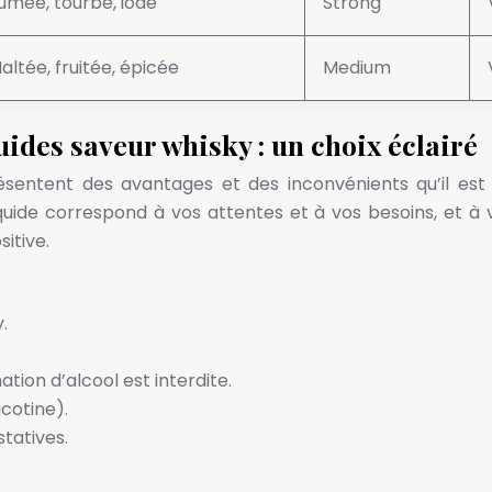
umée, tourbe, iode
Strong
altée, fruitée, épicée
Medium
ides saveur whisky : un choix éclairé
ésentent des avantages et des inconvénients qu’il est
liquide correspond à vos attentes et à vos besoins, et 
itive.
.
tion d’alcool est interdite.
icotine).
tatives.