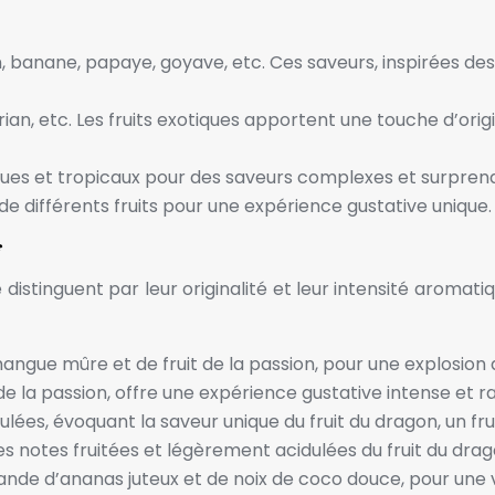
n, banane, papaye, goyave, etc. Ces saveurs, inspirées des
durian, etc. Les fruits exotiques apportent une touche d’ori
iques et tropicaux pour des saveurs complexes et surpren
 de différents fruits pour une expérience gustative unique.
f
distinguent par leur originalité et leur intensité aromat
angue mûre et de fruit de la passion, pour une explosion 
de la passion, offre une expérience gustative intense et r
idulées, évoquant la saveur unique du fruit du dragon, un fr
 les notes fruitées et légèrement acidulées du fruit du dra
de d’ananas juteux et de noix de coco douce, pour une va