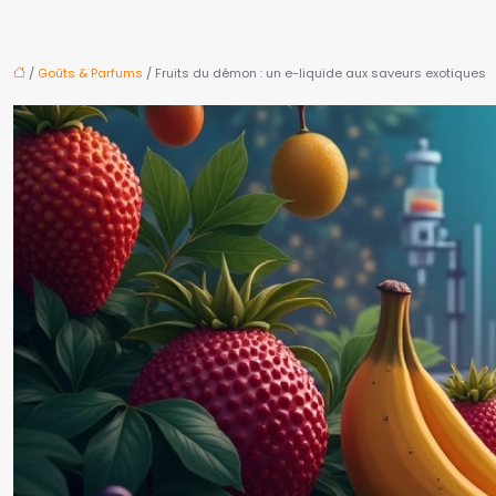
/
Goûts & Parfums
/ Fruits du démon : un e-liquide aux saveurs exotiques