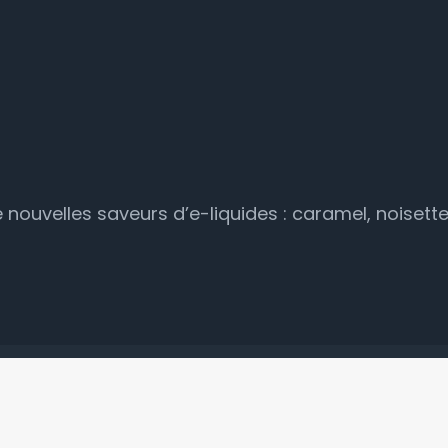
e nouvelles saveurs d’e-liquides : caramel, noisett
Conseils pour bien conserver son e-liquide.
Plan du site