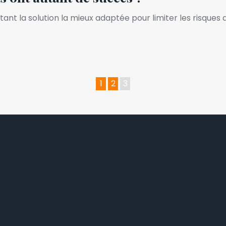
t la solution la mieux adaptée pour limiter les risques 
1
2
3