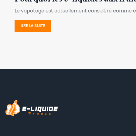
Le vapotage est actuellement considéré comme étan
LIRE LA SUITE