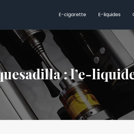
E-cigarette
E-liquides
uesadilla : l’e-liquid