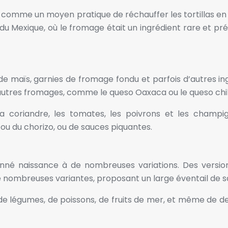
ue comme un moyen pratique de réchauffer les tortillas 
du Mexique, où le fromage était un ingrédient rare et pré
 de maïs, garnies de fromage fondu et parfois d’autres ing
autres fromages, comme le queso Oaxaca ou le queso ch
 la coriandre, les tomates, les poivrons et les champ
 du chorizo, ou de sauces piquantes.
donné naissance à de nombreuses variations. Des versio
e nombreuses variantes, proposant un large éventail de s
 de légumes, de poissons, de fruits de mer, et même de de