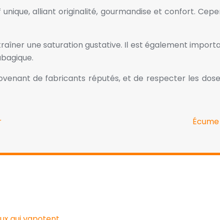
 unique, alliant originalité, gourmandise et confort. Ce
entraîner une saturation gustative. Il est également impor
abagique.
, provenant de fabricants réputés, et de respecter les d
r
Écume d
eux qui vapotent