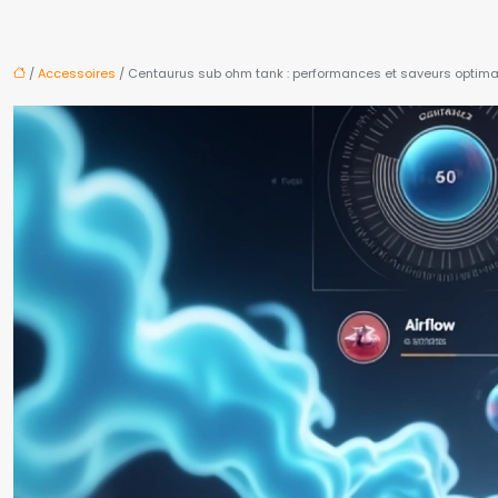
/
Accessoires
/ Centaurus sub ohm tank : performances et saveurs optima